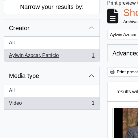
Print preview
Narrow your results by:
Sho
Archiva
Creator
Remove filter:
Aylwin Azocar,
All
Advanced
Aylwin Azocar, Patricio
1
, 1 results
Print previ
Media type
All
1 results wi
Video
1
, 1 results