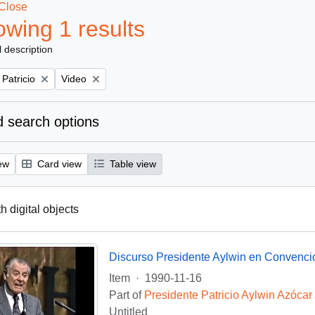
Close
wing 1 results
l description
Remove filter:
 Patricio
Video
 search options
ew
Card view
Table view
th digital objects
Discurso Presidente Aylwin en Convenci
Item
·
1990-11-16
Part of
Presidente Patricio Aylwin Azócar
Untitled