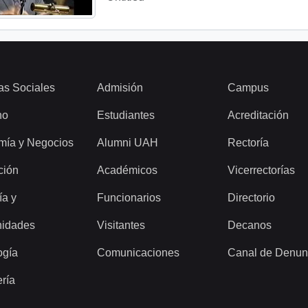
as Sociales
Admisión
Campus
ho
Estudiantes
Acreditación
mía y Negocios
Alumni UAH
Rectoría
ción
Académicos
Vicerrectorías
ía y
Funcionarios
Directorio
idades
Visitantes
Decanos
ogía
Comunicaciones
Canal de Denun
ería