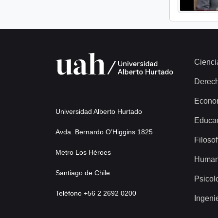
Cienci
Derec
Econo
Universidad Alberto Hurtado
Educa
Avda. Bernardo O’Higgins 1825
Filosof
Metro Los Héroes
Human
Santiago de Chile
Psicol
Teléfono +56 2 2692 0200
Ingeni