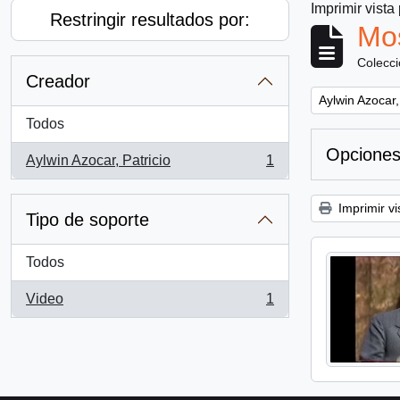
Imprimir vista
Restringir resultados por:
Mos
Colecc
Creador
Remove filter:
Aylwin Azocar,
Todos
Opciones
Aylwin Azocar, Patricio
1
, 1 resultados
Imprimir vi
Tipo de soporte
Todos
Video
1
, 1 resultados