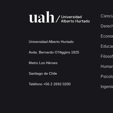
Cienci
Derec
Econo
Universidad Alberto Hurtado
Educa
Avda. Bernardo O’Higgins 1825
Filosof
Metro Los Héroes
Human
Santiago de Chile
Psicol
Teléfono +56 2 2692 0200
Ingeni