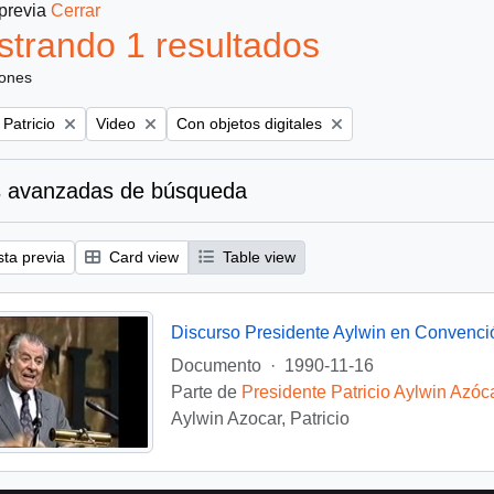
 previa
Cerrar
trando 1 resultados
iones
Remove filter:
Remove filter:
 Patricio
Video
Con objetos digitales
 avanzadas de búsqueda
sta previa
Card view
Table view
Discurso Presidente Aylwin en Convenci
Documento
·
1990-11-16
Parte de
Presidente Patricio Aylwin Azóc
Aylwin Azocar, Patricio