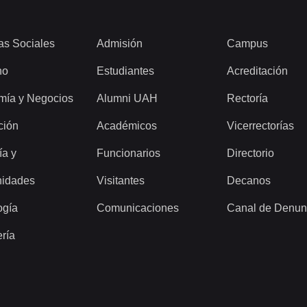
as Sociales
Admisión
Campus
ho
Estudiantes
Acreditación
mía y Negocios
Alumni UAH
Rectoría
ción
Académicos
Vicerrectorías
ía y
Funcionarios
Directorio
idades
Visitantes
Decanos
ogía
Comunicaciones
Canal de Denun
ería