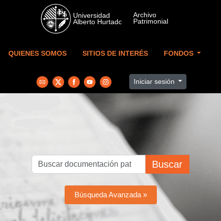
Skip to main content
QUIENES SOMOS
SITIOS DE INTERÉS
FONDOS
Iniciar sesión
Buscar
Búsqueda Avanzada »