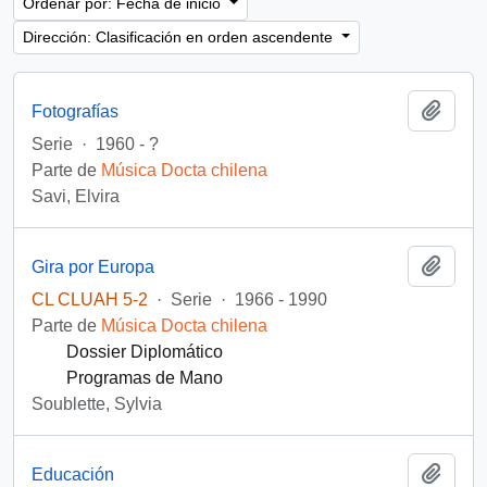
Ordenar por: Fecha de inicio
Dirección: Clasificación en orden ascendente
Añadi
Fotografías
Serie
·
1960 - ?
Parte de
Música Docta chilena
Savi, Elvira
Añadi
Gira por Europa
CL CLUAH 5-2
·
Serie
·
1966 - 1990
Parte de
Música Docta chilena
Dossier Diplomático
Programas de Mano
Soublette, Sylvia
Añadi
Educación