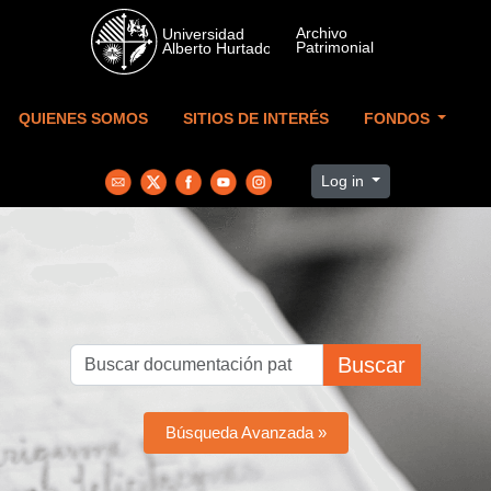
Skip to main content
QUIENES SOMOS
SITIOS DE INTERÉS
FONDOS
Log in
Buscar
Búsqueda Avanzada »