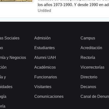
los años 1973-1990. Y desde 1990 en ade
Untitled
as Sociales
Admisión
Campus
ho
Estudiantes
Acreditación
mía y Negocios
Alumni UAH
Rectoría
ción
Académicos
Vicerrectorías
ía y
Funcionarios
Directorio
idades
Visitantes
Decanos
ogía
Comunicaciones
Canal de Denun
ería