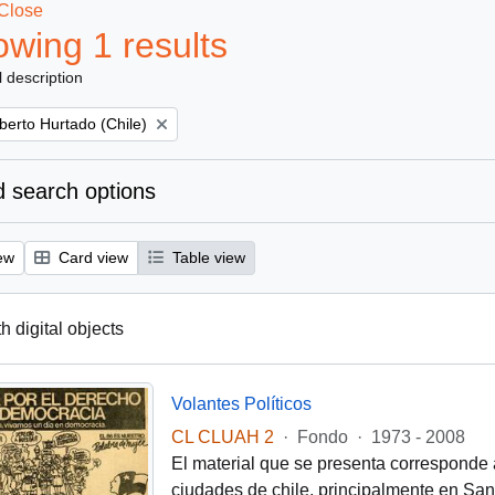
Close
wing 1 results
l description
berto Hurtado (Chile)
 search options
ew
Card view
Table view
th digital objects
Volantes Políticos
CL CLUAH 2
·
Fondo
·
1973 - 2008
El material que se presenta corresponde 
ciudades de chile, principalmente en Santi