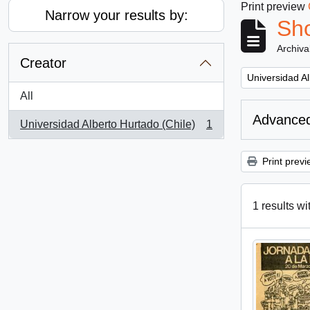
Print preview
Narrow your results by:
Sho
Archiva
Creator
Remove filter:
Universidad Al
All
Advanced
Universidad Alberto Hurtado (Chile)
1
, 1 results
Print previ
1 results wi