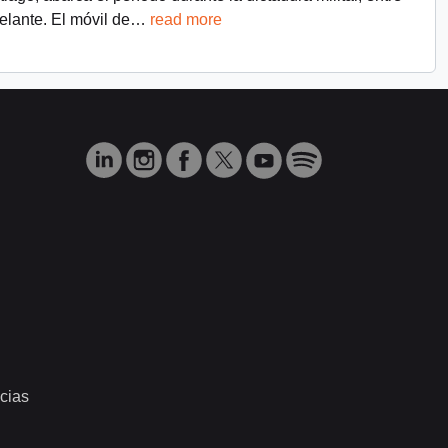
lante. El móvil de
…
read more
cias