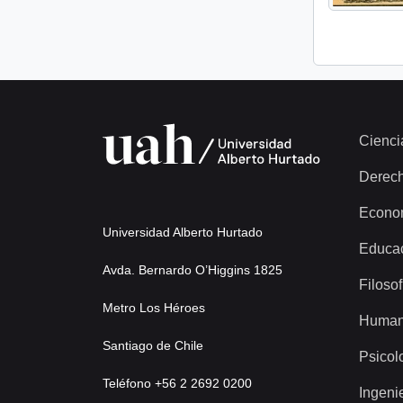
Cienci
Derec
Econo
Universidad Alberto Hurtado
Educa
Avda. Bernardo O’Higgins 1825
Filosof
Metro Los Héroes
Human
Santiago de Chile
Psicol
Teléfono +56 2 2692 0200
Ingeni