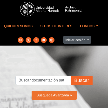
Skip to main content
QUIENES SOMOS
SITIOS DE INTERÉS
FONDOS
Iniciar sesión
Buscar
Búsqueda Avanzada »