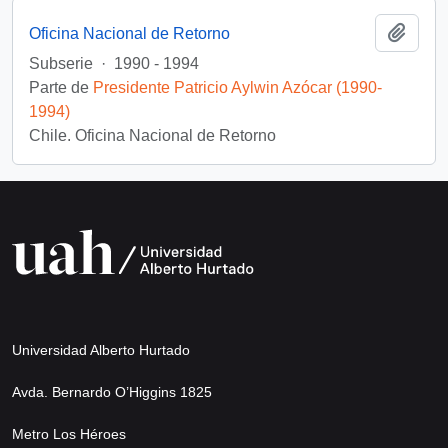
Añadi
Oficina Nacional de Retorno
Subserie
·
1990 - 1994
Parte de
Presidente Patricio Aylwin Azócar (1990-
1994)
Chile. Oficina Nacional de Retorno
Universidad Alberto Hurtado
Avda. Bernardo O’Higgins 1825
Metro Los Héroes