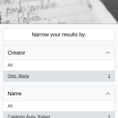
Narrow your results by:
Creator
All
Ortíz, María
1
, 1 results
Name
All
Calderón Ávila, Rafael
1