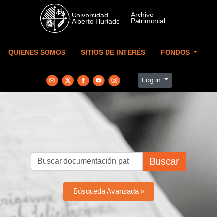
Skip to main content
QUIENES SOMOS
SITIOS DE INTERÉS
FONDOS
Log in
Buscar
Búsqueda Avanzada »