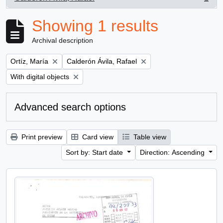
, 1 results
Showing 1 results
Archival description
Remove filter:
Remove filter:
Ortíz, María
Calderón Ávila, Rafael
Remove filter:
With digital objects
Advanced search options
Print preview
Card view
Table view
Sort by: Start date
Direction: Ascending