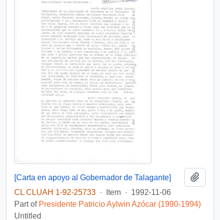
Add t
[Carta en apoyo al Gobernador de Talagante]
CL CLUAH 1-92-25733
·
Item
·
1992-11-06
Part of
Presidente Patricio Aylwin Azócar (1990-1994)
Untitled