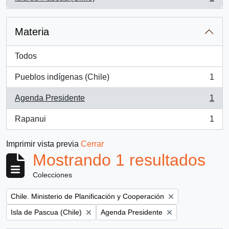
, 1 resultados
Materia
Todos
Pueblos indígenas (Chile)
1
, 1 resultados
Agenda Presidente
1
, 1 resultados
Rapanui
1
, 1 resultados
Imprimir vista previa
Cerrar
Mostrando 1 resultados
Colecciones
Remove filter:
Chile. Ministerio de Planificación y Cooperación
Remove filter:
Remove filter:
Isla de Pascua (Chile)
Agenda Presidente