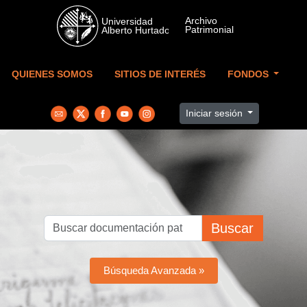
Skip to main content
QUIENES SOMOS
SITIOS DE INTERÉS
FONDOS
Iniciar sesión
Buscar
Búsqueda Avanzada »