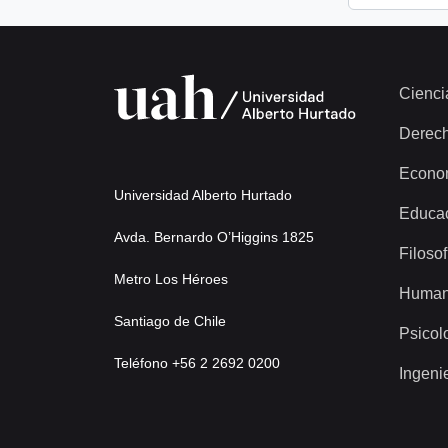
Cienci
Derec
Econo
Universidad Alberto Hurtado
Educa
Avda. Bernardo O’Higgins 1825
Filosof
Metro Los Héroes
Human
Santiago de Chile
Psicol
Teléfono +56 2 2692 0200
Ingeni