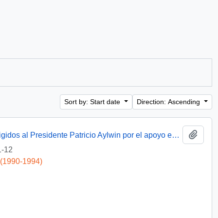
Sort by: Start date
Direction: Ascending
Add t
[Agradecimientos del Obispo de Talca dirigidos al Presidente Patricio Aylwin por el apoyo en la reconstrucción de la Iglesia Matriz de Curicó]
1-12
 (1990-1994)