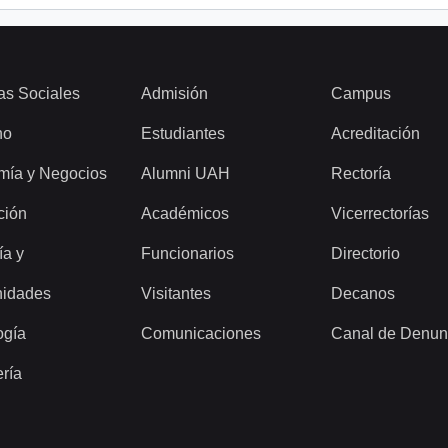
as Sociales
Admisión
Campus
ho
Estudiantes
Acreditación
mía y Negocios
Alumni UAH
Rectoría
ción
Académicos
Vicerrectorías
ía y
Funcionarios
Directorio
idades
Visitantes
Decanos
ogía
Comunicaciones
Canal de Denun
ería