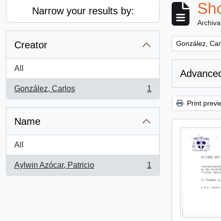
Sho
Narrow your results by:
Archiva
Remove filter:
Creator
González, Car
All
Advanced
González, Carlos
1
, 1 results
Print previ
Name
All
Aylwin Azócar, Patricio
1
, 1 results