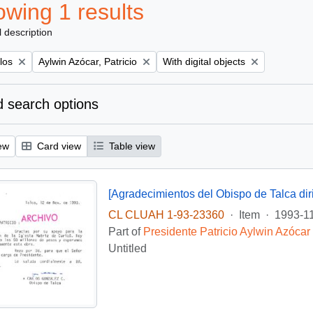
wing 1 results
l description
Remove filter:
Remove filter:
los
Aylwin Azócar, Patricio
With digital objects
 search options
ew
Card view
Table view
CL CLUAH 1-93-23360
·
Item
·
1993-1
Part of
Presidente Patricio Aylwin Azócar
Untitled