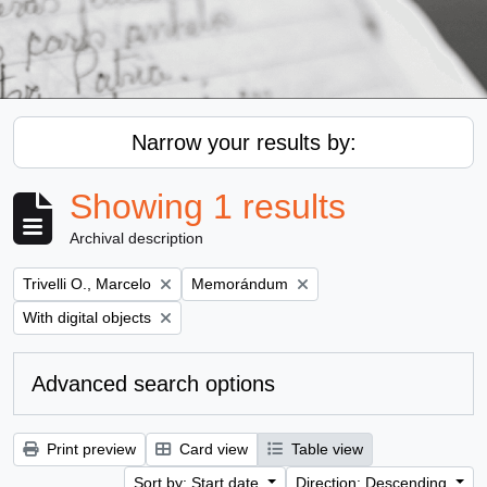
Narrow your results by:
Showing 1 results
Archival description
Remove filter:
Remove filter:
Trivelli O., Marcelo
Memorándum
Remove filter:
With digital objects
Advanced search options
Print preview
Card view
Table view
Sort by: Start date
Direction: Descending