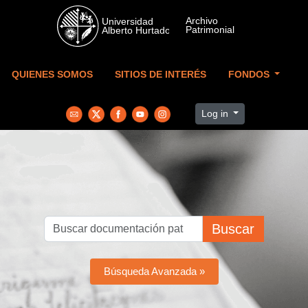
Skip to main content
QUIENES SOMOS
SITIOS DE INTERÉS
FONDOS
Log in
Buscar
Búsqueda Avanzada »