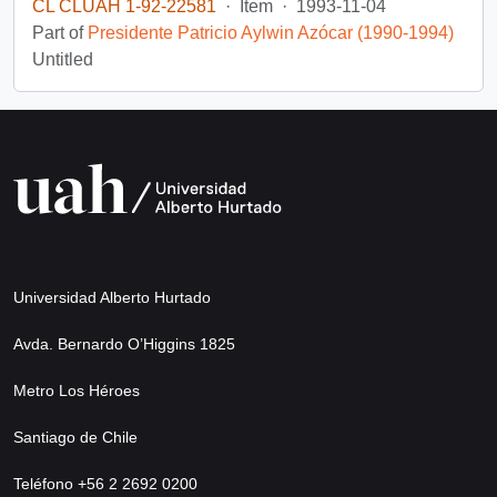
CL CLUAH 1-92-22581
·
Item
·
1993-11-04
Part of
Presidente Patricio Aylwin Azócar (1990-1994)
Untitled
Universidad Alberto Hurtado
Avda. Bernardo O’Higgins 1825
Metro Los Héroes
Santiago de Chile
Teléfono +56 2 2692 0200