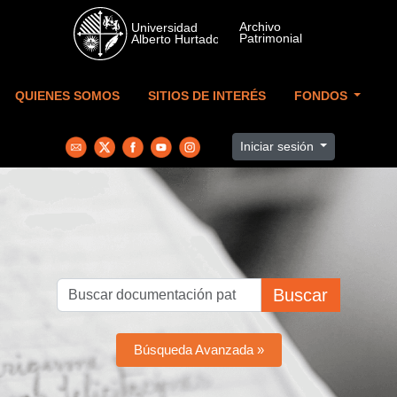
Skip to main content
QUIENES SOMOS
SITIOS DE INTERÉS
FONDOS
Iniciar sesión
Buscar
Búsqueda Avanzada »