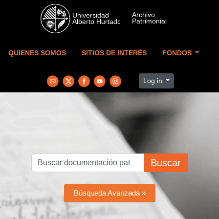
Skip to main content
QUIENES SOMOS
SITIOS DE INTERÉS
FONDOS
Log in
Buscar
Búsqueda Avanzada »