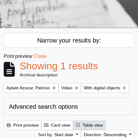
Narrow your results by:
Print preview
Close
Showing 1 results
Archival description
Remove filter:
Remove filter:
Remove filter:
Aylwin Azocar, Patricio
Video
With digital objects
Advanced search options
Print preview
Card view
Table view
Sort by: Start date
Direction: Descending