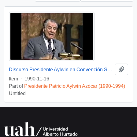
Add t
Discurso Presidente Aylwin en Convención Santiago: Video
Item
·
1990-11-16
Part of
Presidente Patricio Aylwin Azócar (1990-1994)
Untitled