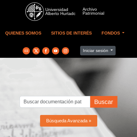
Skip to main content
QUIENES SOMOS
SITIOS DE INTERÉS
FONDOS
Iniciar sesión
Buscar
Búsqueda Avanzada »