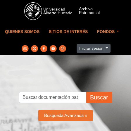
Skip to main content
QUIENES SOMOS
SITIOS DE INTERÉS
FONDOS
Iniciar sesión
Buscar
Búsqueda Avanzada »