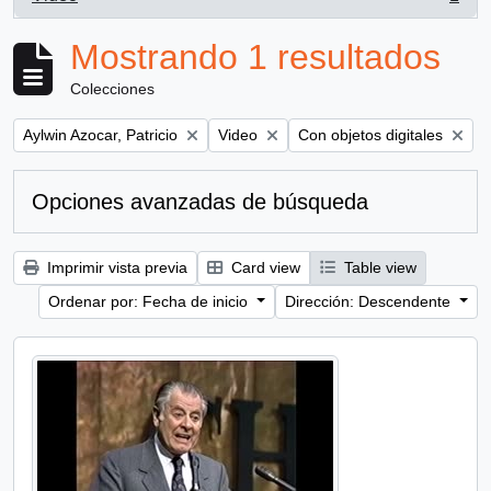
, 1 resultados
Mostrando 1 resultados
Colecciones
Remove filter:
Remove filter:
Remove filter:
Aylwin Azocar, Patricio
Video
Con objetos digitales
Opciones avanzadas de búsqueda
Imprimir vista previa
Card view
Table view
Ordenar por: Fecha de inicio
Dirección: Descendente