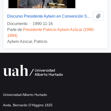
Añadi
Discurso Presidente Aylwin en Convención Santiago: Video
Documento
·
1990-11-16
Parte de
Presidente Patricio Aylwin Azócar (1990-
1994)
Aylwin Azocar, Patricio
Universidad Alberto Hurtado
Avda. Bernardo O’Higgins 1825