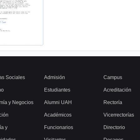
as Sociales
Admisión
Campus
ho
Estudiantes
Acreditación
mía y Negocios
Alumni UAH
Rectoría
ción
Académicos
Vicerrectorías
ía y
Funcionarios
Directorio
idades
Visitantes
Decanos