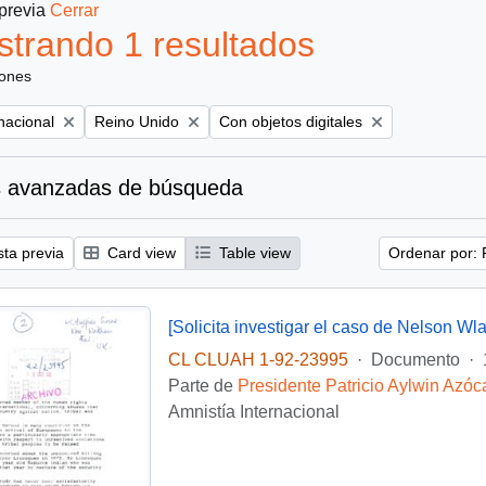
 previa
Cerrar
trando 1 resultados
iones
Remove filter:
Remove filter:
nacional
Reino Unido
Con objetos digitales
 avanzadas de búsqueda
sta previa
Card view
Table view
Ordenar por: 
[Solicita investigar el caso de Nelson Wla
CL CLUAH 1-92-23995
·
Documento
·
Parte de
Presidente Patricio Aylwin Azóc
Amnistía Internacional