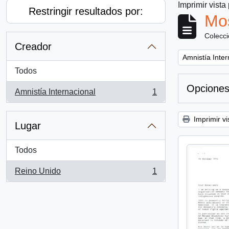
Imprimir vista
Restringir resultados por:
Mos
Colecc
Creador
Remove filter:
Amnistía Inter
Todos
Opciones
Amnistía Internacional
1
, 1 resultados
Imprimir vi
Lugar
Todos
Reino Unido
1
, 1 resultados