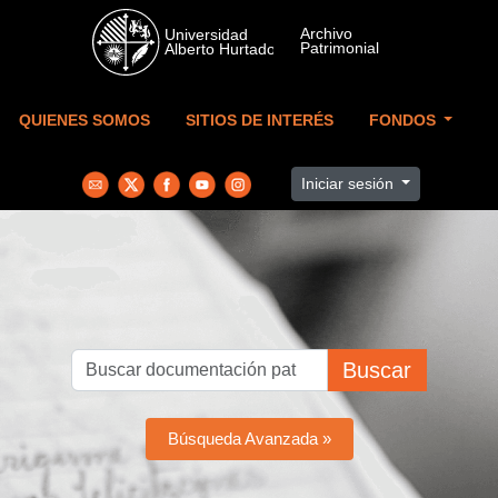
Skip to main content
QUIENES SOMOS
SITIOS DE INTERÉS
FONDOS
Iniciar sesión
Buscar
Búsqueda Avanzada »