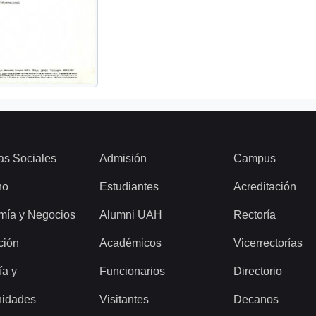
as Sociales
Admisión
Campus
ho
Estudiantes
Acreditación
mía y Negocios
Alumni UAH
Rectoría
ción
Académicos
Vicerrectorías
ía y
Funcionarios
Directorio
idades
Visitantes
Decanos