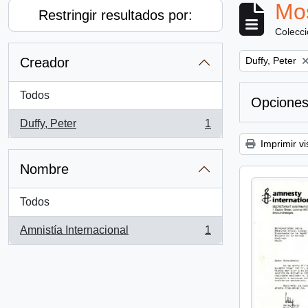
Mos
Restringir resultados por:
Colecc
Remove filter:
Creador
Duffy, Peter
Todos
Opciones
Duffy, Peter
1
, 1 resultados
Imprimir vi
Nombre
Todos
Amnistía Internacional
1
, 1 resultados