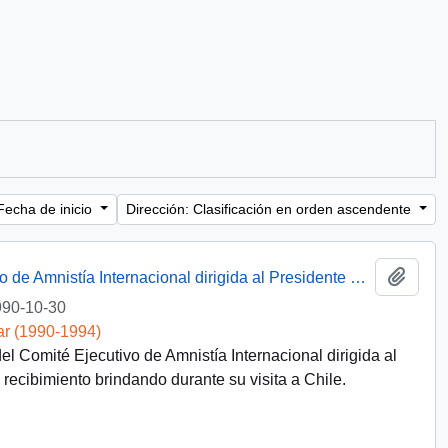
Fecha de inicio
Dirección: Clasificación en orden ascendente
Añadi
[Carta del Presidente del Comité Ejecutivo de Amnistía Internacional dirigida al Presidente Patricio Aylwin]
90-10-30
ar (1990-1994)
l Comité Ejecutivo de Amnistía Internacional dirigida al
 recibimiento brindando durante su visita a Chile.