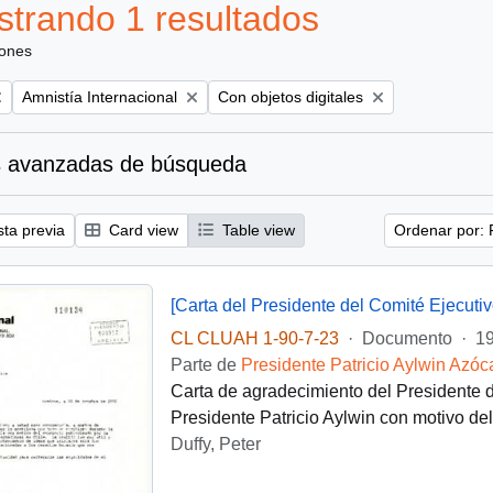
trando 1 resultados
iones
Remove filter:
Remove filter:
Amnistía Internacional
Con objetos digitales
 avanzadas de búsqueda
sta previa
Card view
Table view
Ordenar por: 
CL CLUAH 1-90-7-23
·
Documento
·
19
Parte de
Presidente Patricio Aylwin Azóc
Carta de agradecimiento del Presidente de
Presidente Patricio Aylwin con motivo del
Duffy, Peter