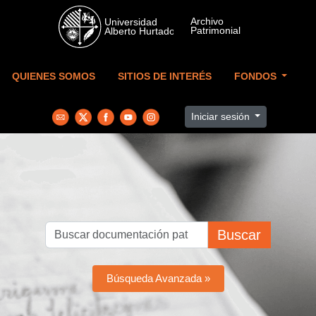
Skip to main content
QUIENES SOMOS
SITIOS DE INTERÉS
FONDOS
Iniciar sesión
Buscar
Búsqueda Avanzada »