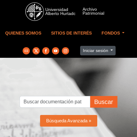
Skip to main content
QUIENES SOMOS
SITIOS DE INTERÉS
FONDOS
Iniciar sesión
Buscar
Búsqueda Avanzada »