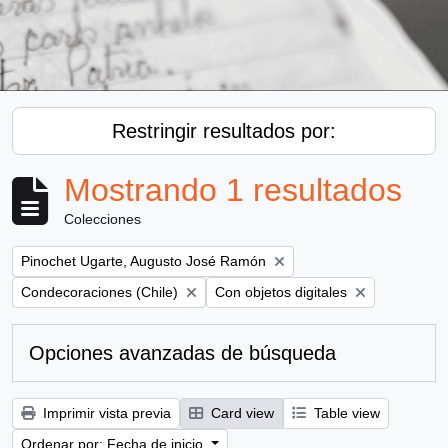
Restringir resultados por:
Mostrando 1 resultados
Colecciones
Remove filter:
Pinochet Ugarte, Augusto José Ramón
Remove filter:
Remove filter:
Condecoraciones (Chile)
Con objetos digitales
Opciones avanzadas de búsqueda
Imprimir vista previa
Card view
Table view
Ordenar por: Fecha de inicio