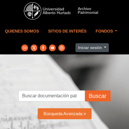
Skip to main content
QUIENES SOMOS
SITIOS DE INTERÉS
FONDOS
Iniciar sesión
Buscar
Búsqueda Avanzada »