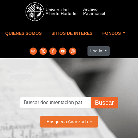
Skip to main content
QUIENES SOMOS
SITIOS DE INTERÉS
FONDOS
Log in
Buscar
Búsqueda Avanzada »