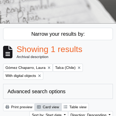
Narrow your results by:
Showing 1 results
Archival description
Remove filter:
Remove filter:
Gómez Chaparro, Laura
Talca (Chile)
Remove filter:
With digital objects
Advanced search options
Print preview
Card view
Table view
Sort by: Start date
Direction: Descending