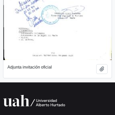
Adjunta invitación oficial
Add t