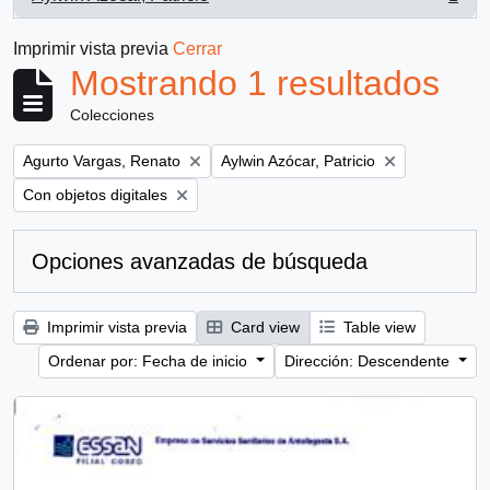
, 1 resultados
Imprimir vista previa
Cerrar
Mostrando 1 resultados
Colecciones
Remove filter:
Remove filter:
Agurto Vargas, Renato
Aylwin Azócar, Patricio
Remove filter:
Con objetos digitales
Opciones avanzadas de búsqueda
Imprimir vista previa
Card view
Table view
Ordenar por: Fecha de inicio
Dirección: Descendente