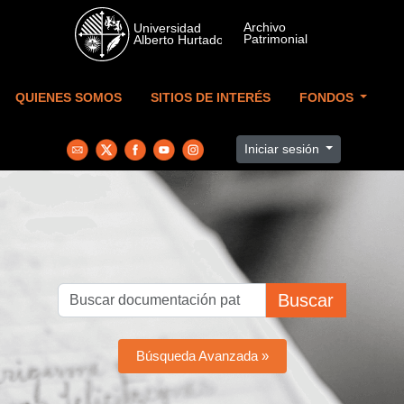
Skip to main content
QUIENES SOMOS
SITIOS DE INTERÉS
FONDOS
Iniciar sesión
Buscar
Búsqueda Avanzada »