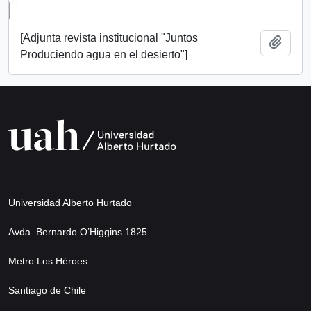
[Adjunta revista institucional "Juntos
Añadi
Produciendo agua en el desierto"]
Universidad Alberto Hurtado
Avda. Bernardo O’Higgins 1825
Metro Los Héroes
Santiago de Chile