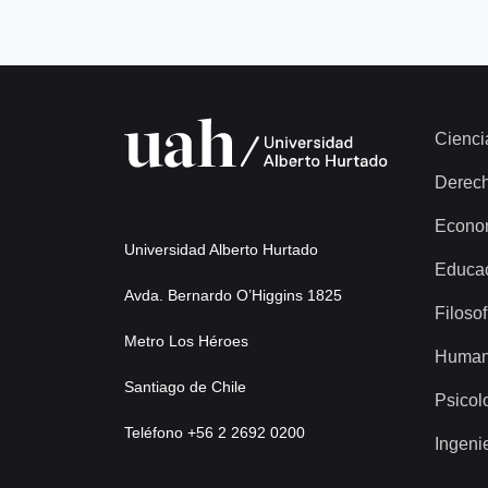
Cienci
Derec
Econo
Universidad Alberto Hurtado
Educa
Avda. Bernardo O’Higgins 1825
Filosof
Metro Los Héroes
Human
Santiago de Chile
Psicol
Teléfono +56 2 2692 0200
Ingeni