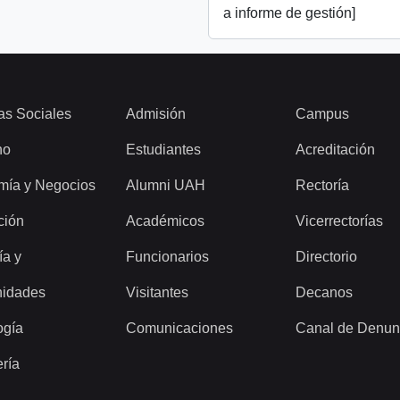
a informe de gestión]
as Sociales
Admisión
Campus
ho
Estudiantes
Acreditación
mía y Negocios
Alumni UAH
Rectoría
ción
Académicos
Vicerrectorías
ía y
Funcionarios
Directorio
idades
Visitantes
Decanos
ogía
Comunicaciones
Canal de Denun
ería