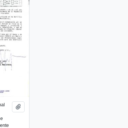
nal
Añadir al portapapeles
de
rente