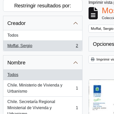
Imprimir vista
Restringir resultados por:
Mos
Colecc
Creador
Remove filter:
Moffat, Sergio
Todos
Opciones
Moffat, Sergio
2
, 2 resultados
Imprimir vi
Nombre
Todos
Chile. Ministerio de Vivienda y
1
, 1 resultados
Urbanismo
Chile. Secretaría Regional
Ministerial de Vivienda y
1
, 1 resultados
Urbanismo