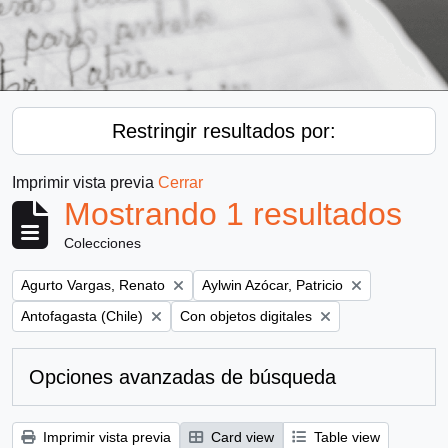
Restringir resultados por:
Imprimir vista previa
Cerrar
Mostrando 1 resultados
Colecciones
Remove filter:
Remove filter:
Agurto Vargas, Renato
Aylwin Azócar, Patricio
Remove filter:
Remove filter:
Antofagasta (Chile)
Con objetos digitales
Opciones avanzadas de búsqueda
Imprimir vista previa
Card view
Table view