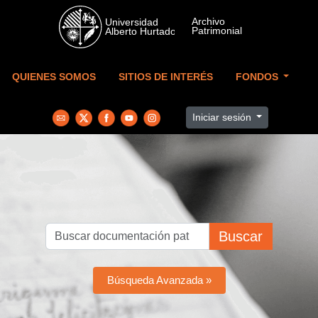
Skip to main content
QUIENES SOMOS
SITIOS DE INTERÉS
FONDOS
Iniciar sesión
Buscar
Búsqueda Avanzada »