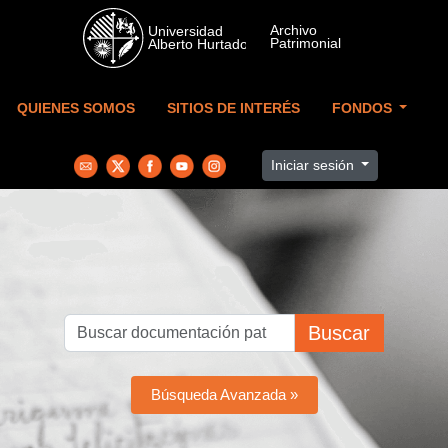
Skip to main content
QUIENES SOMOS
SITIOS DE INTERÉS
FONDOS
Iniciar sesión
Buscar
Búsqueda Avanzada »