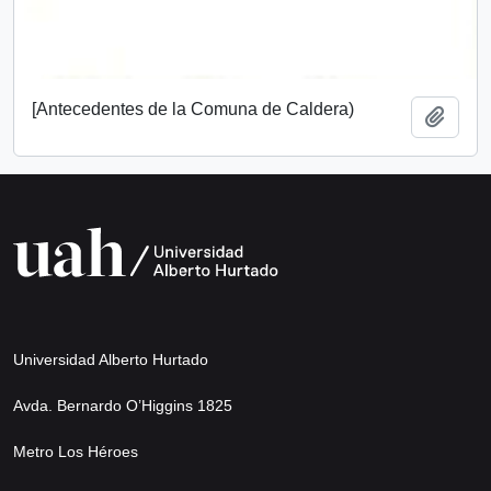
[Antecedentes de la Comuna de Caldera)
Añadi
Universidad Alberto Hurtado
Avda. Bernardo O’Higgins 1825
Metro Los Héroes