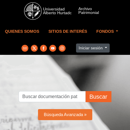
Skip to main content
QUIENES SOMOS
SITIOS DE INTERÉS
FONDOS
Iniciar sesión
Buscar
Búsqueda Avanzada »