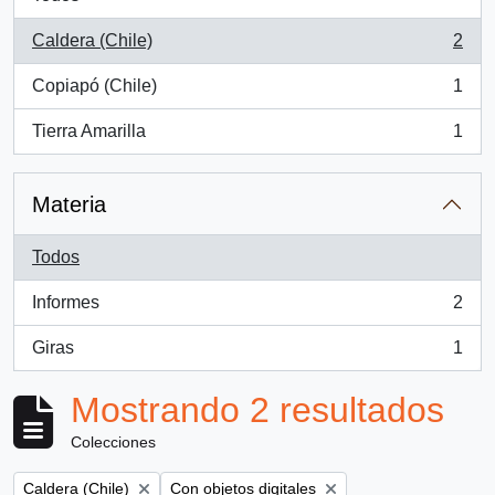
Caldera (Chile)
2
, 2 resultados
Copiapó (Chile)
1
, 1 resultados
Tierra Amarilla
1
, 1 resultados
Materia
Todos
Informes
2
, 2 resultados
Giras
1
, 1 resultados
Mostrando 2 resultados
Colecciones
Remove filter:
Remove filter:
Caldera (Chile)
Con objetos digitales