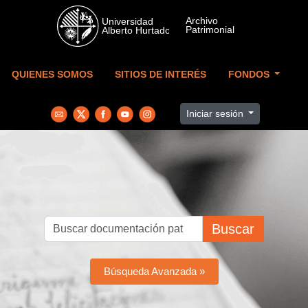
Skip to main content
QUIENES SOMOS
SITIOS DE INTERÉS
FONDOS
Iniciar sesión
Buscar
Búsqueda Avanzada »