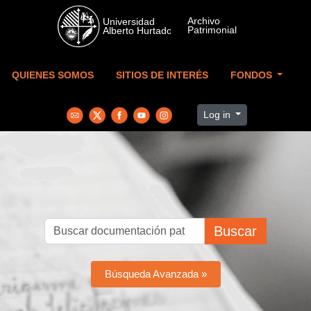
Skip to main content
QUIENES SOMOS
SITIOS DE INTERÉS
FONDOS
Log in
Buscar
Búsqueda Avanzada »