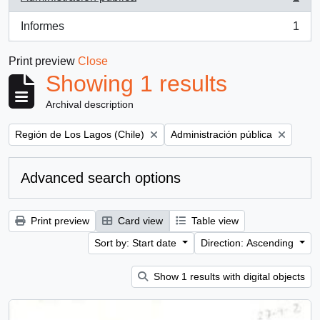
, 1 results
Informes
1
, 1 results
Print preview
Close
Showing 1 results
Archival description
Remove filter:
Remove filter:
Región de Los Lagos (Chile)
Administración pública
Advanced search options
Print preview
Card view
Table view
Sort by: Start date
Direction: Ascending
Show 1 results with digital objects