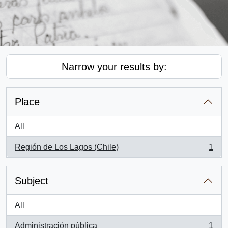
Narrow your results by:
Place
All
Región de Los Lagos (Chile)
1
, 1 results
Subject
All
Administración pública
1