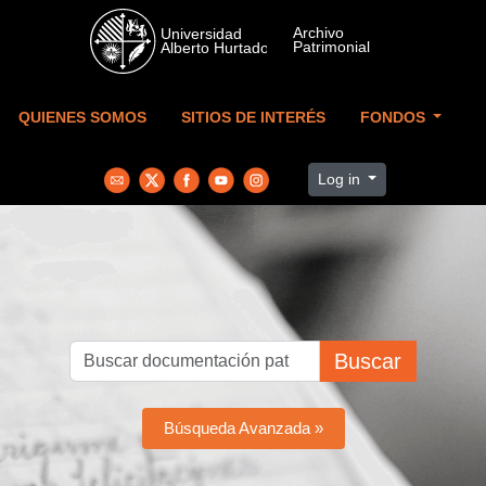
Skip to main content
QUIENES SOMOS
SITIOS DE INTERÉS
FONDOS
Log in
Buscar
Búsqueda Avanzada »