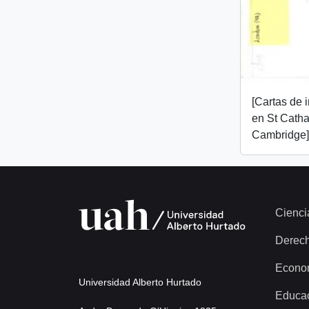
[Cartas de 
en St Catha
Cambridge]
Cienci
Derec
Econo
Universidad Alberto Hurtado
Educa