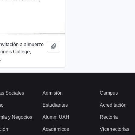
invitación a almuerzo
Add to clipboard
rine's College,
.
as Sociales
Admisión
Campus
ho
Estudiantes
Acreditación
mía y Negocios
Alumni UAH
Rectoría
ción
Académicos
Vicerrectorías