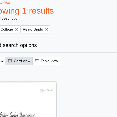
Close
wing 1 results
l description
Remove filter:
 College
Reino Unido
 search options
ew
Card view
Table view