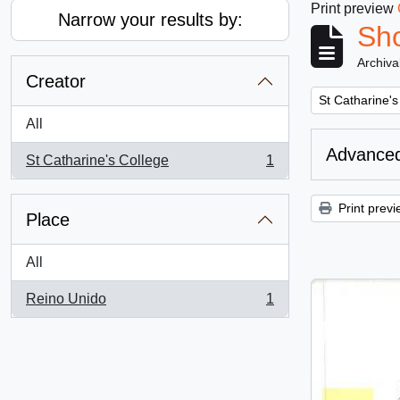
Print preview
Narrow your results by:
Sho
Archiva
Creator
Remove filter:
St Catharine's
All
Advanced
St Catharine's College
1
, 1 results
Print previ
Place
All
Reino Unido
1
, 1 results