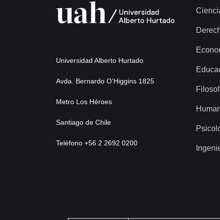
Cienci
Derec
Econo
Universidad Alberto Hurtado
Educa
Avda. Bernardo O’Higgins 1825
Filosof
Metro Los Héroes
Human
Santiago de Chile
Psicol
Teléfono +56 2 2692 0200
Ingeni