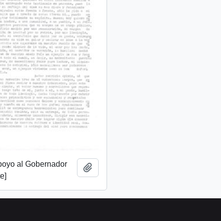
apoyo al Gobernador
Add to clipboard
e]