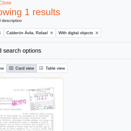
Close
wing 1 results
l description
Remove filter:
Remove filter:
Calderón Ávila, Rafael
With digital objects
 search options
ew
Card view
Table view