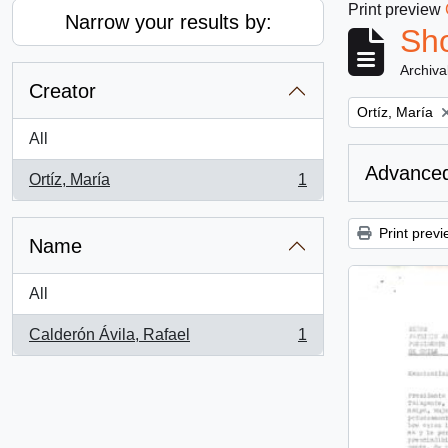
Print preview
Narrow your results by:
Sho
Archiva
Creator
Remove filter:
Ortíz, María
All
Advanced
Ortíz, María
1
, 1 results
Print previ
Name
All
Calderón Ávila, Rafael
1
, 1 results