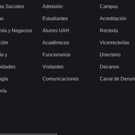
as Sociales
Admisión
Campus
ho
Estudiantes
Acreditación
mía y Negocios
Alumni UAH
Rectoría
ción
Académicos
Vicerrectorías
ía y
Funcionarios
Directorio
idades
Visitantes
Decanos
ogía
Comunicaciones
Canal de Denun
ería