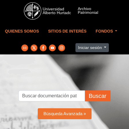
Skip to main content
QUIENES SOMOS
SITIOS DE INTERÉS
FONDOS
Iniciar sesión
Buscar
Búsqueda Avanzada »