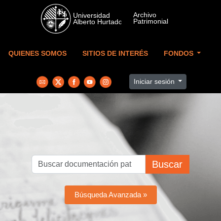
Skip to main content
QUIENES SOMOS
SITIOS DE INTERÉS
FONDOS
Iniciar sesión
Buscar
Búsqueda Avanzada »