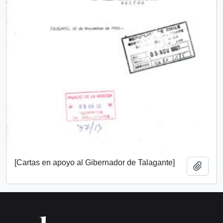
[Cartas en apoyo al Gibernador de Talagante]
Añadi