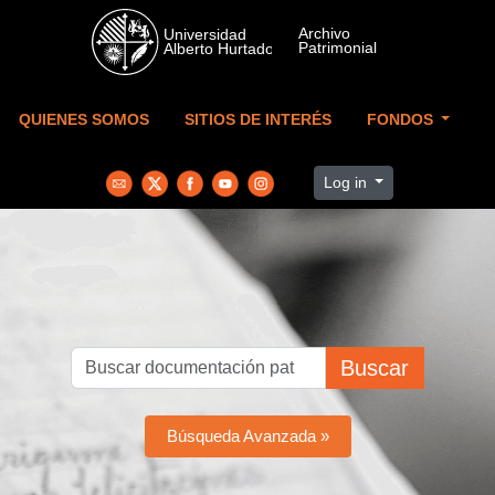
Skip to main content
QUIENES SOMOS
SITIOS DE INTERÉS
FONDOS
Log in
Buscar
Búsqueda Avanzada »