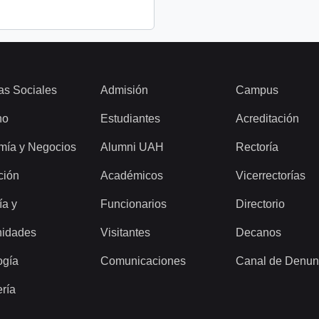
as Sociales
Admisión
Campus
ho
Estudiantes
Acreditación
mía y Negocios
Alumni UAH
Rectoría
ción
Académicos
Vicerrectorías
ía y
Funcionarios
Directorio
idades
Visitantes
Decanos
ogía
Comunicaciones
Canal de Denun
ería