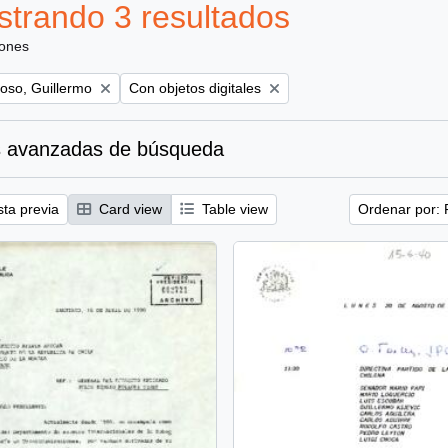
trando 3 resultados
iones
Remove filter:
oso, Guillermo
Con objetos digitales
 avanzadas de búsqueda
sta previa
Card view
Table view
Ordenar por: 