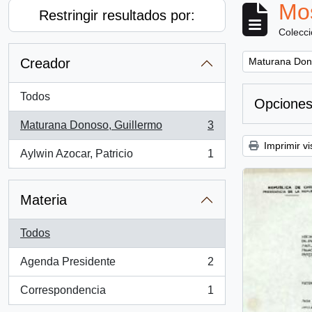
Mos
Restringir resultados por:
Colecc
Remove filter:
Creador
Maturana Don
Todos
Opciones
Maturana Donoso, Guillermo
3
, 3 resultados
Imprimir vi
Aylwin Azocar, Patricio
1
, 1 resultados
Materia
Todos
Agenda Presidente
2
, 2 resultados
Correspondencia
1
, 1 resultados