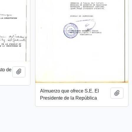
to de
Añadir al portapapeles
Almuerzo que ofrece S.E. El
Añadi
Presidente de la República