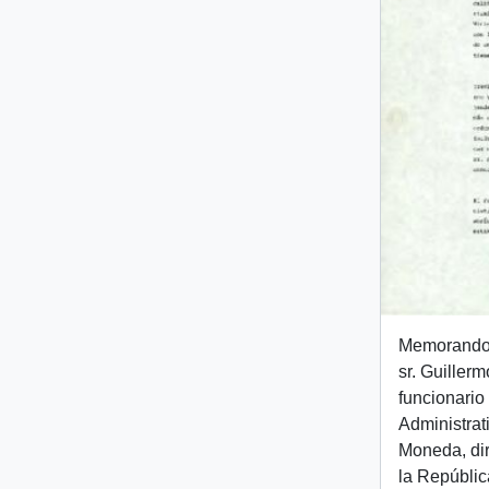
Memorando i
sr. Guiller
funcionario
Administrat
Moneda, dir
la República