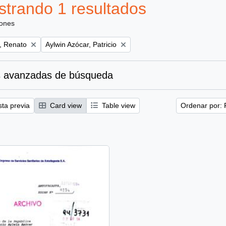
trando 1 resultados
iones
Remove filter:
, Renato
Aylwin Azócar, Patricio
 avanzadas de búsqueda
sta previa
Card view
Table view
Ordenar por: 