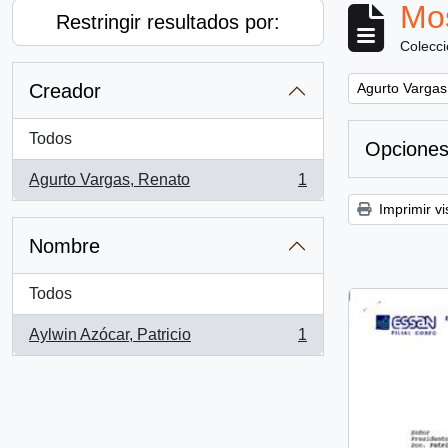
Mos
Restringir resultados por:
Colecc
Remove filter:
Creador
Agurto Vargas
Todos
Opciones
Agurto Vargas, Renato
1
, 1 resultados
Imprimir vi
Nombre
Todos
Aylwin Azócar, Patricio
1
, 1 resultados