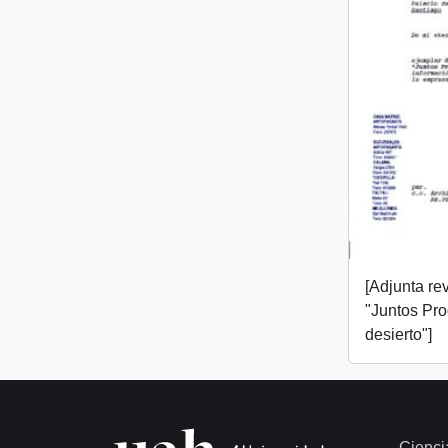
[Adjunta rev
"Juntos Pr
desierto"]
Cienci