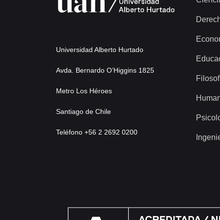
Derec
Econo
Universidad Alberto Hurtado
Educa
Avda. Bernardo O’Higgins 1825
Filosof
Metro Los Héroes
Human
Santiago de Chile
Psicol
Teléfono +56 2 2692 0200
Ingeni