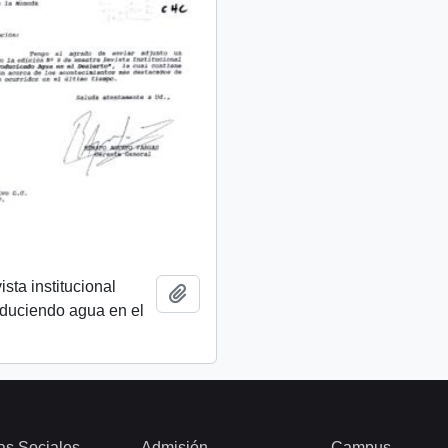
ista institucional
Añadir al portapapeles
oduciendo agua en el
as Sociales
Admisión
Campus