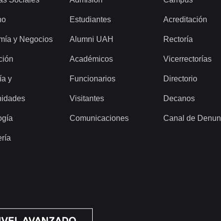
ho
Estudiantes
Acreditación
mía y Negocios
Alumni UAH
Rectoría
ción
Académicos
Vicerrectorías
ía y
Funcionarios
Directorio
idades
Visitantes
Decanos
ogía
Comunicaciones
Canal de Denun
ería