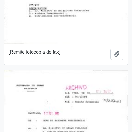
[Remite fotocopia de fax]
Añadi