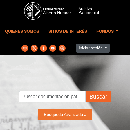
Skip to main content
QUIENES SOMOS
SITIOS DE INTERÉS
FONDOS
Iniciar sesión
Buscar
Búsqueda Avanzada »