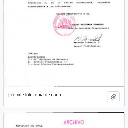
[Remite fotocopia de carta]
Añadi