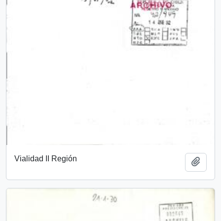
Vialidad II Región
Añadi