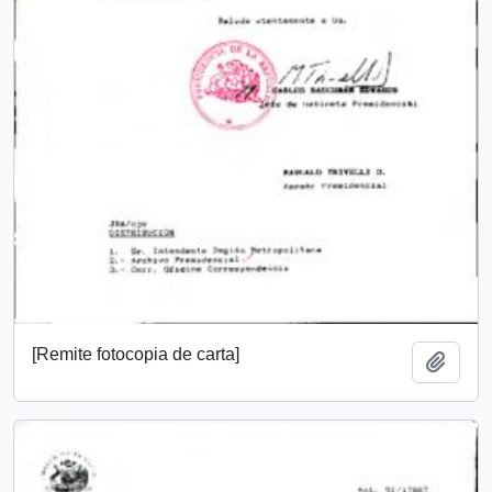
[Remite fotocopia de carta]
Añadi