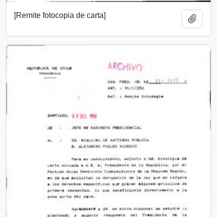
[Remite fotocopia de carta]
Añadi