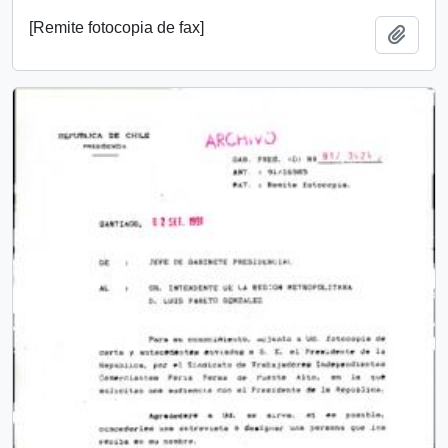
[Remite fotocopia de fax]
Añadi