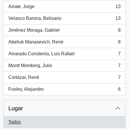
Arrate, Jorge
13
, 13 resultados
Velasco Barona, Belisario
13
, 13 resultados
Jiménez Moraga, Gabriel
8
, 8 resultados
Abeliuk Manasevich, René
8
, 8 resultados
Alvarado Constenla, Luis Rafael
7
, 7 resultados
Montt Momberg, Julio
7
, 7 resultados
Cortázar, René
7
, 7 resultados
Foxley, Alejandro
6
, 6 resultados
Lugar
Todos