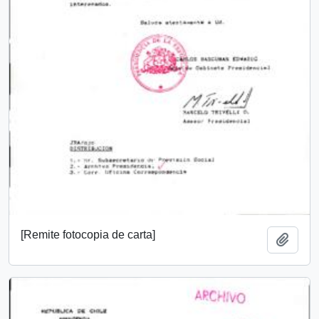
[Remite fotocopia de carta]
Añadi