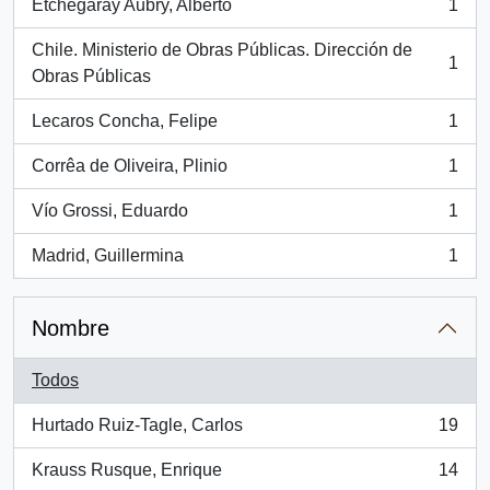
Etchegaray Aubry, Alberto
1
, 1 resultados
Chile. Ministerio de Obras Públicas. Dirección de
1
, 1 resultados
Obras Públicas
Lecaros Concha, Felipe
1
, 1 resultados
Corrêa de Oliveira, Plinio
1
, 1 resultados
Vío Grossi, Eduardo
1
, 1 resultados
Madrid, Guillermina
1
, 1 resultados
Nombre
Todos
Hurtado Ruiz-Tagle, Carlos
19
, 19 resultados
Krauss Rusque, Enrique
14
, 14 resultados