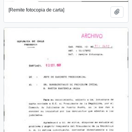
[Remite fotocopia de carta]
Añadi