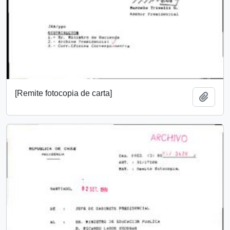
[Remite fotocopia de carta]
Añadi