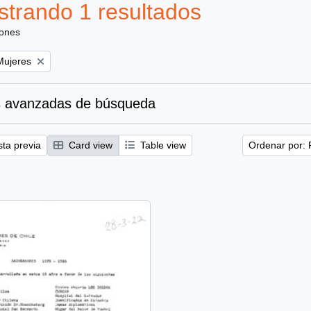
trando 1 resultados
iones
emove filter:
Mujeres
 avanzadas de búsqueda
sta previa
Card view
Table view
Ordenar por: 