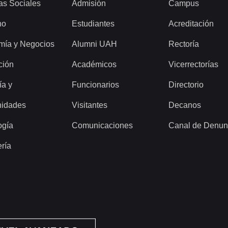
as Sociales
Admisión
Campus
ho
Estudiantes
Acreditación
mía y Negocios
Alumni UAH
Rectoría
ción
Académicos
Vicerrectorías
ía y
Funcionarios
Directorio
idades
Visitantes
Decanos
ogía
Comunicaciones
Canal de Denun
ería