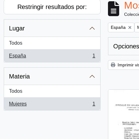
Mos
Restringir resultados por:
Colecc
Remove filter:
R
Lugar
España
Todos
Opciones
España
1
, 1 resultados
Imprimir vi
Materia
Todos
Mujeres
1
, 1 resultados