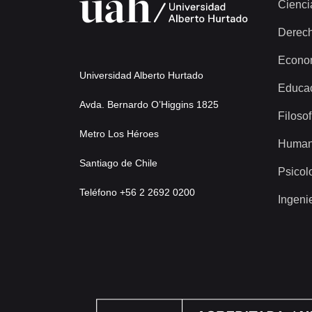
Cienci
Derec
Econo
Universidad Alberto Hurtado
Educa
Avda. Bernardo O’Higgins 1825
Filosof
Metro Los Héroes
Human
Santiago de Chile
Psicol
Teléfono +56 2 2692 0200
Ingeni