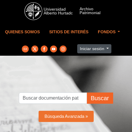
Skip to main content
QUIENES SOMOS
SITIOS DE INTERÉS
FONDOS
Iniciar sesión
Buscar
Búsqueda Avanzada »