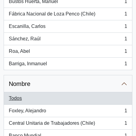
Bustos Huerta, Manuel
1
, 1 resultados
Fábrica Nacional de Loza Penco (Chile)
1
, 1 resultados
Escanilla, Carlos
1
, 1 resultados
Sánchez, Raúl
1
, 1 resultados
Roa, Abel
1
, 1 resultados
Barriga, Inmanuel
1
, 1 resultados
Nombre
Todos
Foxley, Alejandro
1
, 1 resultados
Central Unitaria de Trabajadores (Chile)
1
, 1 resultados
Banco Mundial
1