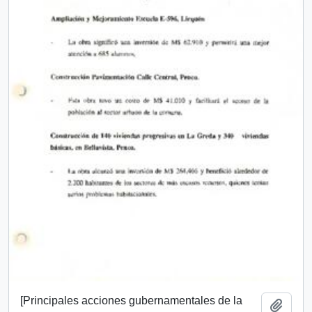
[Principales acciones gubernamentales de la
Añadi