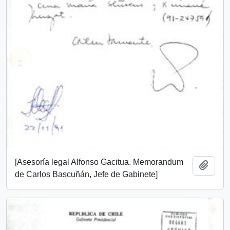
[Asesoría legal Alfonso Gacitua. Memorandum
Añadi
de Carlos Bascuñán, Jefe de Gabinete]