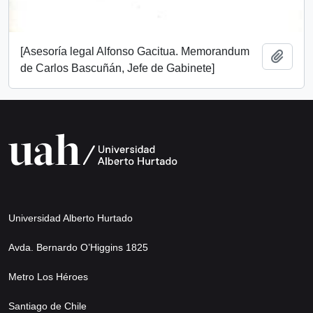
[Asesoría legal Alfonso Gacitua. Memorandum
Añadi
de Carlos Bascuñán, Jefe de Gabinete]
Universidad Alberto Hurtado
Avda. Bernardo O’Higgins 1825
Metro Los Héroes
Santiago de Chile