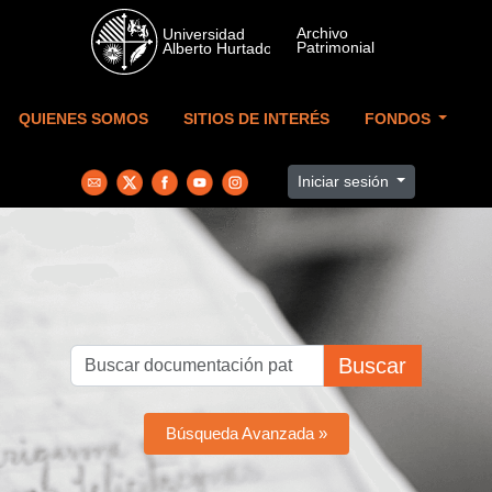
Skip to main content
QUIENES SOMOS
SITIOS DE INTERÉS
FONDOS
Iniciar sesión
Buscar
Búsqueda Avanzada »