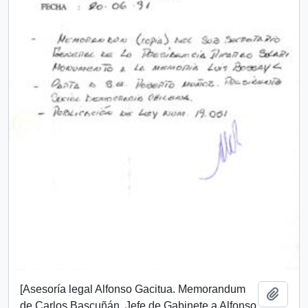
[Asesoría legal Alfonso Gacitua. Memorandum
Añadi
de Carlos Bascuñán, Jefe de Gabinete a Alfonso