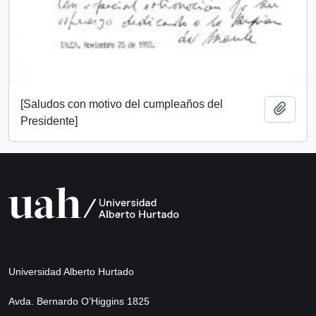
[Saludos con motivo del cumpleaños del
Añadi
Presidente]
Universidad Alberto Hurtado
Avda. Bernardo O’Higgins 1825