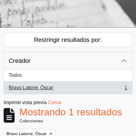
Restringir resultados por:
Creador
Todos
Bravo Latorre, Óscar
1
, 1 resultados
Imprimir vista previa
Cerrar
Mostrando 1 resultados
Colecciones
Remove filter:
Bravo Latorre, Óscar