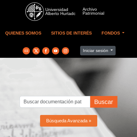
Skip to main content
QUIENES SOMOS
SITIOS DE INTERÉS
FONDOS
Iniciar sesión
Buscar
Búsqueda Avanzada »