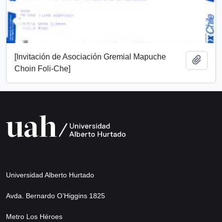
[Invitación de Asociación Gremial Mapuche
Añadi
Choin Foli-Che]
Universidad Alberto Hurtado
Avda. Bernardo O’Higgins 1825
Metro Los Héroes