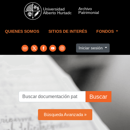
Skip to main content
QUIENES SOMOS
SITIOS DE INTERÉS
FONDOS
Iniciar sesión
Buscar
Búsqueda Avanzada »