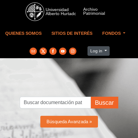
Skip to main content
QUIENES SOMOS
SITIOS DE INTERÉS
FONDOS
Log in
Buscar
Búsqueda Avanzada »