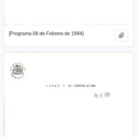
[Programa 08 de Febrero de 1994]
Add t