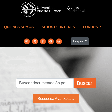
Skip to main content
QUIENES SOMOS
SITIOS DE INTERÉS
FONDOS
Log in
Buscar
Búsqueda Avanzada »