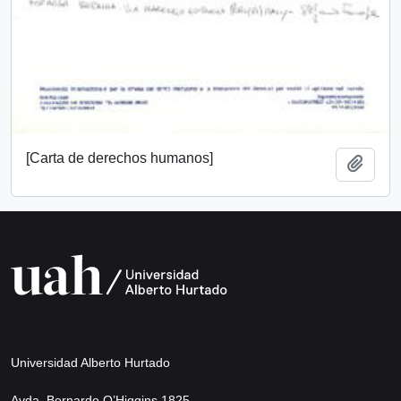
[Carta de derechos humanos]
Add t
Universidad Alberto Hurtado
Avda. Bernardo O’Higgins 1825