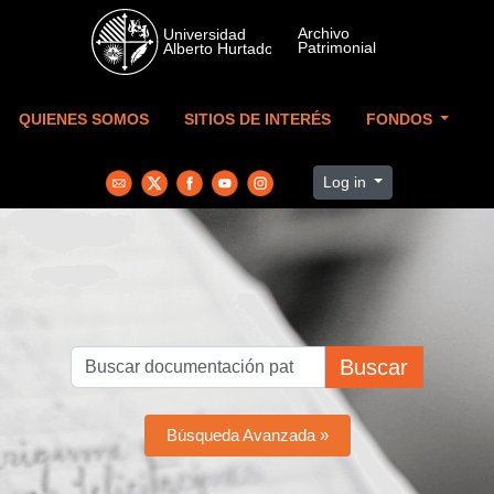
Skip to main content
QUIENES SOMOS
SITIOS DE INTERÉS
FONDOS
Log in
Buscar
Búsqueda Avanzada »