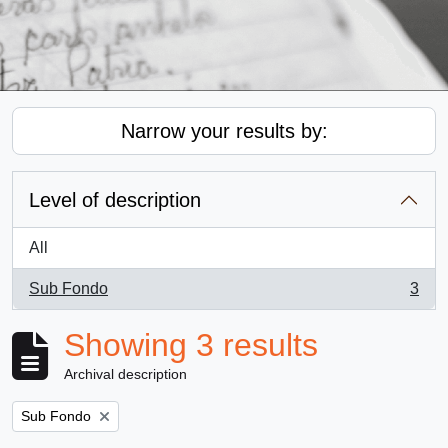
Narrow your results by:
Level of description
All
Sub Fondo
3
, 3 results
Showing 3 results
Archival description
Remove filter:
Sub Fondo