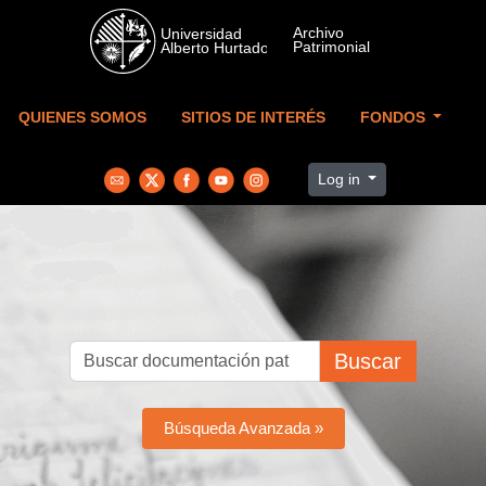
Skip to main content
QUIENES SOMOS
SITIOS DE INTERÉS
FONDOS
Log in
Buscar
Búsqueda Avanzada »