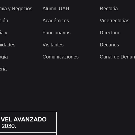
mía y Negocios
Alumni UAH
Rectoría
ción
Académicos
Vicerrectorías
ía y
Funcionarios
Directorio
idades
Visitantes
Decanos
ogía
Comunicaciones
Canal de Denun
ería