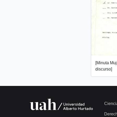
[Minuta Muj
discurso]
Cienci
Derec