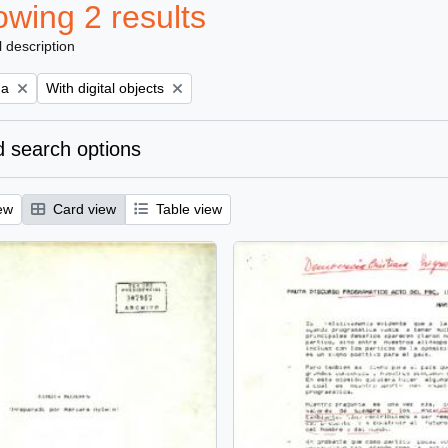
wing 2 results
l description
Remove filter:
na
With digital objects
 search options
ew
Card view
Table view