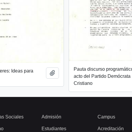
Pauta discurso programátic
eres: Ideas para
Add to clipboard
acto del Partido Demócrata
Cristiano
as Sociales
Admisión
Campus
ho
Estudiantes
Acreditación