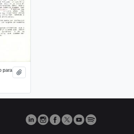
o para
Add to clipboard