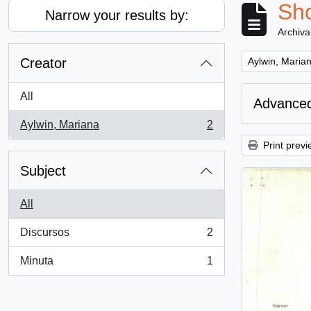
Sho
Narrow your results by:
Archiva
Remove filter:
Creator
Aylwin, Maria
All
Advanced
Aylwin, Mariana
2
, 2 results
Print previ
Subject
All
Discursos
2
, 2 results
Minuta
1
, 1 results