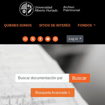
Skip to main content
QUIENES SOMOS
SITIOS DE INTERÉS
FONDOS
Log in
Buscar
Búsqueda Avanzada »