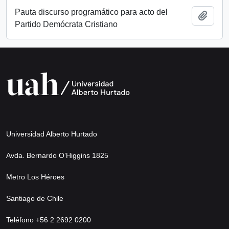
Pauta discurso programático para acto del
Add t
Partido Demócrata Cristiano
Universidad Alberto Hurtado
Avda. Bernardo O’Higgins 1825
Metro Los Héroes
Santiago de Chile
Teléfono +56 2 2692 0200