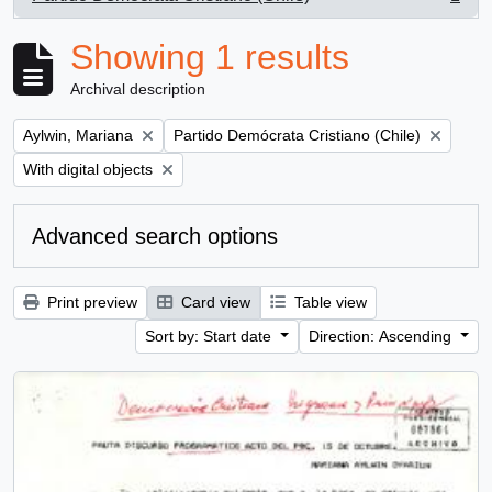
, 1 results
Showing 1 results
Archival description
Remove filter:
Remove filter:
Aylwin, Mariana
Partido Demócrata Cristiano (Chile)
Remove filter:
With digital objects
Advanced search options
Print preview
Card view
Table view
Sort by: Start date
Direction: Ascending