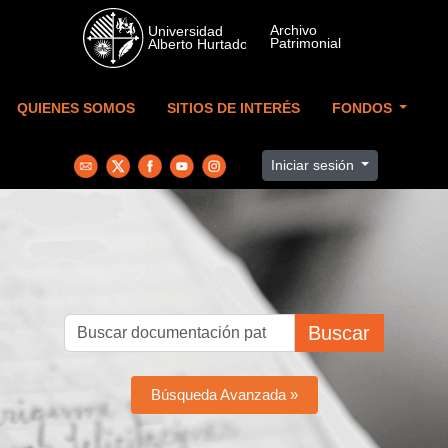
Skip to main content
QUIENES SOMOS
SITIOS DE INTERÉS
FONDOS
Iniciar sesión
Buscar
Búsqueda Avanzada »