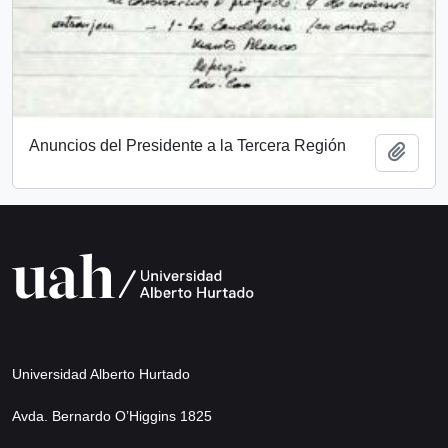
Anuncios del Presidente a la Tercera Región
Añadi
Universidad Alberto Hurtado
Avda. Bernardo O’Higgins 1825