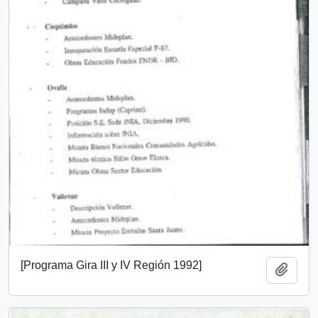
[Programa Gira III y IV Región 1992]
Añadi